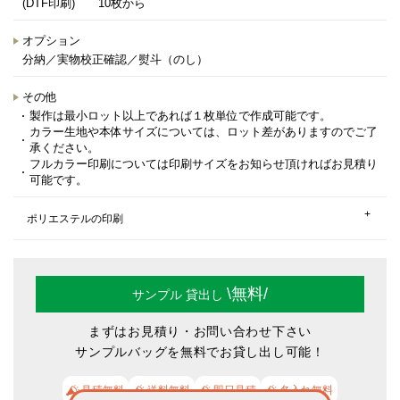
(DTF印刷) 10枚から
オプション
分納／実物校正確認／熨斗（のし）
その他
製作は最小ロット以上であれば１枚単位で作成可能です。
カラー生地や本体サイズについては、ロット差がありますのでご了
承ください。
フルカラー印刷については印刷サイズをお知らせ頂ければお見積り
可能です。
ポリエステルの印刷
\無料/
サンプル
貸出し
まずはお見積り・お問い合わせ下さい
サンプルバッグを無料でお貸し出し可能！
見積無料
送料無料
即日見積
名入れ無料