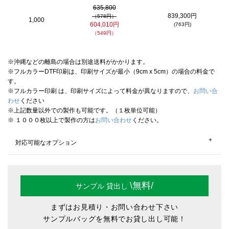
635,800
839,300円
（578円）
1,000
604,010円
(763円)
（549円）
※沖縄などの離島の場合は別途送料がかかります。
※フルカラーDTF印刷は、印刷サイズが最小（9cm x 5cm）の場合の料金で
す。
※フルカラー印刷 は、印刷サイズによって料金が異なりますので、
お問い合
わせ
ください
※上記数量以外での製作も可能です。（１枚単位可能）
※ １０００枚以上で製作の方は
お問い合わせ
ください。
対応可能なオプション
分納／実物校正確認／熨斗（のし）
\無料/
サンプル
貸出し
まずはお見積り・お問い合わせ下さい
サンプルバッグを無料でお貸し出し可能！