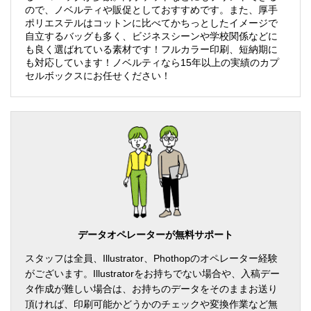
ので、ノベルティや販促としておすすめです。また、厚手
ポリエステルはコットンに比べてかちっとしたイメージで
自立するバッグも多く、ビジネスシーンや学校関係などに
エコバッグへの印刷は、紙とは異なり、細かいデザインを印刷する場合、
も良く選ばれている素材です！フルカラー印刷、短納期に
かすれ、つぶれなどが発生します。細線（インクが載る部分）は、0.6mm
も対応しています！ノベルティなら15年以上の実績のカプ
以上の太さ、抜き幅（インクとインクの間の生地の部分）は、0.8mm以上
あけてデータを作成した頂くのが安全にプリントされるおおよその目安で
セルボックスにお任せください！
す。
データオペレーターが無料サポート
スタッフは全員、Illustrator、Phothopのオペレーター経験
がございます。Illustratorをお持ちでない場合や、入稿デー
タ作成が難しい場合は、お持ちのデータをそのままお送り
頂ければ、印刷可能かどうかのチェックや変換作業など無