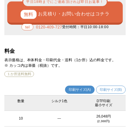
平日18時までにご連絡頂ければ即日お返事！
お見積り・お問い合わせはコチラ
0120-409-727
受付時間：平日10:00-18:00
エコバッグへの印刷は、紙とは異なり、細かいデザインを印刷する場合、
かすれ、つぶれなどが発生します。細線（インクが載る部分）は、0.6mm
以上の太さ、抜き幅（インクとインクの間の生地の部分）は、0.8mm以上
あけてデータを作成した頂くのが安全にプリントされるおおよその目安で
料金
す。
表示価格は、本体料金・印刷代金・送料（1か所）込の料金です。
※ カッコ内は単価（税抜）です。
１か所送料無料
印刷サイズ(A)
印刷サイズ(B)
数量
シルク1色
DTF印刷
最小サイズ
26,048円
10
—
(2,368円)