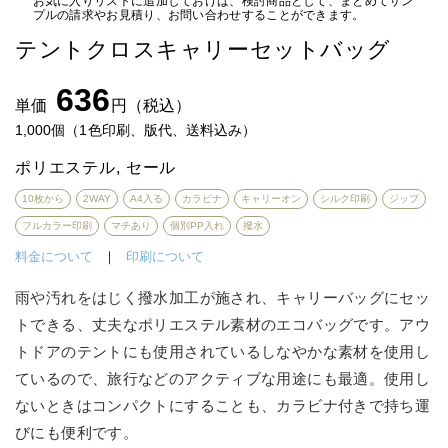
お気に入りリストに追加しておけば、検討商品として、まとめてサン
プルの請求やお見積り、お問い合わせすることができます。
テントクロスキャリーセットバッグ
636
単価
円（税込）
1,000個（1色印刷、版代、送料込み）
ポリエステル
セール
10枚から
2WAY
A4入る
カラビナ
キャリーオン
シルク印刷
ジップ
フルカラー印刷
マチあり
個別PP入れ
撥水
料金について
｜
印刷について
雨や汚れをはじく撥水加工が施され、キャリーバッグにセッ
トできる、丈夫なポリエステル素材のエコバッグです。アウ
トドアのテントにも使用されているしなやかな素材を使用し
ているので、旅行などのアクティブな用途にも最適。使用し
ないときはコンパクトにすることも、カラビナ付きで持ち運
びにも便利です。