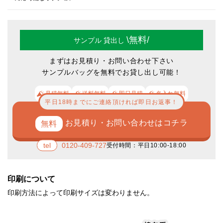
タグ縫い／両面印刷／個別PP袋入れ／写真校正確認（無料）／分納／印
刷サイズ拡大可／実物校正確認／熨斗（のし）
\無料/
サンプル
貸出し
まずはお見積り・お問い合わせ下さい
サンプルバッグを無料でお貸し出し可能！
見積無料
送料無料
即日見積
名入れ無料
平日18時までにご連絡頂ければ即日お返事！
お見積り・お問い合わせはコチラ
0120-409-727
受付時間：平日10:00-18:00
印刷について
印刷方法によって印刷サイズは変わりません。