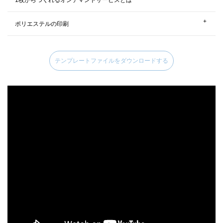
1枚からつくれるオンデマンドサービスとは
クルリト デイリーバッグ（パステル）
ポリエステルの印刷
クルリト デイリーバッグ（パステル）
テンプレートファイルをダウンロードする
トートバッグやエコバッグが1枚からつくれるオンデマンドサービス、
オ
リジナルグッズコンシェル
というサービスがございます。こちらのサービ
スは、PCやスマホなどから画像をアップロードできる、かんたんデザイ
ンツールをつかってレイアウトなどを決定し、そのままカートに入れ、決
済購入できるすべてご自身でやって頂く自動オンデマンドプリントサービ
スです。30枚以下などの小ロットにおすすめです。 決済完了から4営業日
エコバッグへの印刷は、紙とは異なり、細かいデザインを印刷する場合、
で発送致します。（※数量などによって変わる場合がございます）
オリジ
かすれ、つぶれなどが発生します。細線（インクが載る部分）は、0.6mm
ナルグッズコンシェル
へ移動してご注文下さい。
以上の太さ、抜き幅（インクとインクの間の生地の部分）は、0.8mm以上
あけてデータを作成した頂くのが安全にプリントされるおおよその目安で