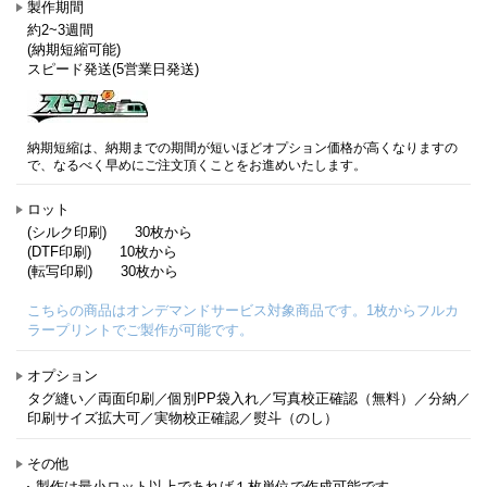
製作期間
約2~3週間
(納期短縮可能)
スピード発送(5営業日発送)
納期短縮は、納期までの期間が短いほどオプション価格が高くなりますの
で、なるべく早めにご注文頂くことをお進めいたします。
ロット
(シルク印刷) 30枚から
(DTF印刷) 10枚から
(転写印刷) 30枚から
こちらの商品はオンデマンドサービス対象商品です。1枚からフルカ
ラープリントでご製作が可能です。
オプション
タグ縫い／両面印刷／個別PP袋入れ／写真校正確認（無料）／分納／
印刷サイズ拡大可／実物校正確認／熨斗（のし）
その他
製作は最小ロット以上であれば１枚単位で作成可能です。