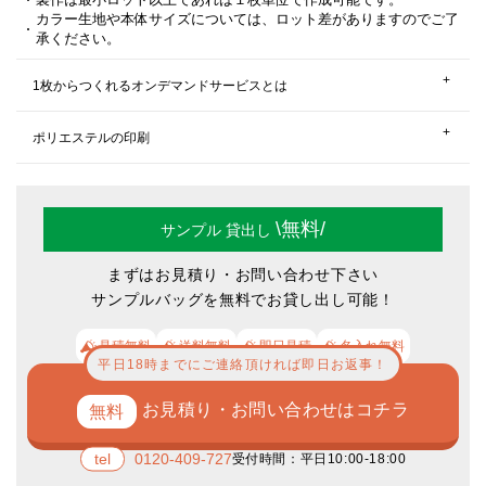
カラー生地や本体サイズについては、ロット差がありますのでご了
承ください。
1枚からつくれるオンデマンドサービスとは
ポリエステルの印刷
\無料/
サンプル
貸出し
まずはお見積り・お問い合わせ下さい
サンプルバッグを無料でお貸し出し可能！
見積無料
送料無料
即日見積
名入れ無料
平日18時までにご連絡頂ければ即日お返事！
トートバッグやエコバッグが1枚からつくれるオンデマンドサービス、
オ
リジナルグッズコンシェル
というサービスがございます。こちらのサービ
お見積り・お問い合わせはコチラ
スは、PCやスマホなどから画像をアップロードできる、かんたんデザイ
ンツールをつかってレイアウトなどを決定し、そのままカートに入れ、決
済購入できるすべてご自身でやって頂く自動オンデマンドプリントサービ
0120-409-727
受付時間：平日10:00-18:00
スです。30枚以下などの小ロットにおすすめです。 決済完了から4営業日