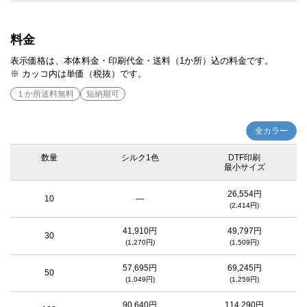
エコバッグへの印刷は、紙とは異なり、細かいデザインを印刷する場合、
で発送致します。（※数量などによって変わる場合がございます）
オリジ
かすれ、つぶれなどが発生します。細線（インクが載る部分）は、0.6mm
ナルグッズコンシェル
へ移動してご注文下さい。
以上の太さ、抜き幅（インクとインクの間の生地の部分）は、0.8mm以上
あけてデータを作成した頂くのが安全にプリントされるおおよその目安で
料金
す。
表示価格は、本体料金・印刷代金・送料（1か所）込の料金です。
※ カッコ内は単価（税抜）です。
１か所送料無料
短納期可
全カラー
数量
シルク1色
DTF印刷
最小サイズ
26,554円
10
—
(2,414円)
41,910円
49,797円
30
(1,270円)
(1,509円)
57,695円
69,245円
50
(1,049円)
(1,259円)
90,640円
114,290円