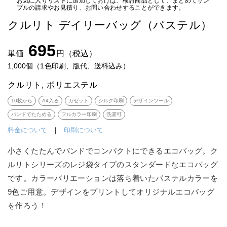
お気に入りリストに追加しておけば、検討商品として、まとめてサン
プルの請求やお見積り、お問い合わせすることができます。
クルリト デイリーバッグ（パステル）
695
単価
円（税込）
1,000個（1色印刷、版代、送料込み）
クルリト
ポリエステル
10枚から
A4入る
ガゼット
シルク印刷
デザインツール
バンドでたためる
フルカラー印刷
洗濯可
料金について
｜
印刷について
小さくたたんでバンドでコンパクトにできるエコバッグ。ク
ルリトシリーズのレジ袋タイプのスタンダードなエコバッグ
です。カラーバリエーションは落ち着いたパステルカラーを
9色ご用意。デザインをプリントしてオリジナルエコバッグ
を作ろう！