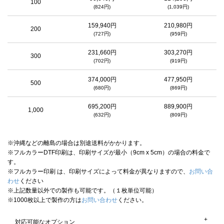
100
(824円)
(1,039円)
159,940円
210,980円
200
(727円)
(959円)
231,660円
303,270円
300
(702円)
(919円)
374,000円
477,950円
500
(680円)
(869円)
695,200円
889,900円
1,000
(632円)
(809円)
※沖縄などの離島の場合は別途送料がかかります。
※フルカラーDTF印刷は、印刷サイズが最小（9cm x 5cm）の場合の料金で
す。
※フルカラー印刷 は、印刷サイズによって料金が異なりますので、
お問い合
わせ
ください
※上記数量以外での製作も可能です。（１枚単位可能）
※1000枚以上で製作の方は
お問い合わせ
ください。
対応可能なオプション