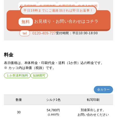
見積無料
送料無料
即日見積
名入れ無料
平日18時までにご連絡頂ければ即日お返事！
お見積り・お問い合わせはコチラ
エコバッグへの印刷は、紙とは異なり、細かいデザインを印刷する場合、
かすれ、つぶれなどが発生します。細線（インクが載る部分）は、0.6mm
0120-409-727
受付時間：平日10:00-18:00
以上の太さ、抜き幅（インクとインクの間の生地の部分）は、0.8mm以上
エコバッグに使用されるコットンには厚みがあり、oz（オンス）という単
あけてデータを作成した頂くのが安全にプリントされるおおよその目安で
位で表記されています。エコバッグは、4オンス～14オンスくらいの範囲
す。
が多く、4～6オンスくらいまでが薄手、8～10オンスが中厚手、12～14
オンスが厚手と分類しています。薄手のコットンは中身がやや透ける程度
料金
の厚みですが、薄いのでたためる機能などのついているエコバッグは薄手
のものが多いです。中厚手になるとしっかりとしている中でも、ちょっと
表示価格は、本体料金・印刷代金・送料（1か所）込の料金です。
やわらかい感じがします。厚手はとてもしっかりとした重いものを入れて
※ カッコ内は単価（税抜）です。
も大丈夫なイメージのバッグになります。
１か所送料無料
短納期可
全カラー
数量
シルク1色
転写印刷
別途算出します。
54,780円
30
お問い合わせください
(1,660円)