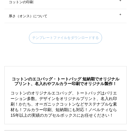
コットンの印刷
こだわりハンドルトート(M)
厚さ（オンス）について
こだわりハンドルトート(M)
テンプレートファイルをダウンロードする
コットンのエコバッグ・トートバッグ 短納期でオリジナル
プリント、名入れやフルカラー印刷でオリジナル製作！
コットンのオリジナルエコバッグ、トートバッグはバリエ
ーション多数。デザインをオリジナルプリント、名入れ印
エコバッグへの印刷は、紙とは異なり、細かいデザインを印刷する場合、
刷！かたち、オーガニックコットンなどサステナブルな素
かすれ、つぶれなどが発生します。細線（インクが載る部分）は、0.6mm
材も！フルカラー印刷、短納期にも対応！ノベルティなら
以上の太さ、抜き幅（インクとインクの間の生地の部分）は、0.8mm以上
エコバッグに使用されるコットンには厚みがあり、oz（オンス）という単
15年以上の実績のカプセルボックスにお任せください！
あけてデータを作成した頂くのが安全にプリントされるおおよその目安で
位で表記されています。エコバッグは、4オンス～14オンスくらいの範囲
す。
が多く、4～6オンスくらいまでが薄手、8～10オンスが中厚手、12～14
オンスが厚手と分類しています。薄手のコットンは中身がやや透ける程度