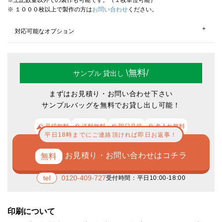
※上記数量以外での製作も可能です。（１枚単位可能）
※ １０００枚以上で製作の方は
お問い合わせ
ください。
対応可能なオプション
タグ縫い／個別PP袋入れ／写真校正確認（無料）／分納／印刷サイズ拡
大可／実物校正確認／熨斗（のし）
\無料/
サンプル
貸出し
まずはお見積り・お問い合わせ下さい
サンプルバッグを無料でお貸し出し可能！
見積無料
送料無料
即日見積
名入れ無料
平日18時までにご連絡頂ければ即日お返事！
お見積り・お問い合わせはコチラ
0120-409-727
受付時間：平日10:00-18:00
印刷について