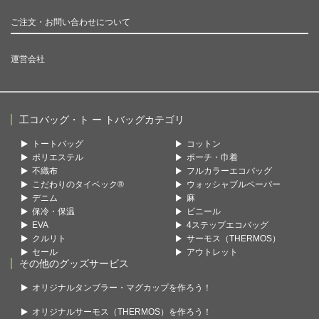
ご注文・お問い合わせについて
運営会社
工コバッグ・ト ー トバッグカテゴリ
トートバッグ
コットン
ポリエステル
ポーチ・巾着
不織布
フルカラーエコバッグ
こだわりのタイベック®
ウォッシャブルペーパー
デニム
麻
保冷・保温
ビニール
EVA
4ステップエコバッグ
クルリト
サーモス（THERMOS）
セール
アウトレット
その他のグッズサービス
オリジナルタンブラー・マグカップを作ろう！
オリジナルサーモス（THERMOS）を作ろう！