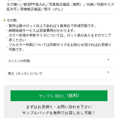
タグ縫い／個別PP袋入れ／写真校正確認（無料）／分納／印刷サイズ
拡大可／実物校正確認／熨斗（のし）
その他
製作は最小ロット以上であれば１枚単位で作成可能です。
納期短縮サービスは別途費用がかかります。
カラー生地や本体サイズについては、ロット差がありますのでご了
承ください
フルカラー印刷については印刷サイズをお知らせ頂ければお見積り
可能です。
コットンの印刷
厚さ（オンス）について
\無料/
サンプル
貸出し
まずはお見積り・お問い合わせ下さい
サンプルバッグを無料でお貸し出し可能！