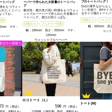
プのトートバッグ！
ートバッグ
ーパーで作られた大容量のトートバッ
グ
5ozの薄手ながらも
徴をもつウォッ
トン生地で、B4サイ
られたミニバッ
耐水性・耐久性の高い特徴をもつウォッ
るサイズ感のトートバッグ
てお...
シャブルペーパーで作られた大容量のト
ートバッグ。袋口が切りっぱな...
10枚から
フルカラ
印刷
10枚から
フルカラー印刷
幅：360mm 高
40mm マチ：
幅：280mm 高さ：350mm マチ：
コット
160mm
ペーパー
ウォッシャブルペーパー
新カラー登場！
ロコトート（L）
トート(M)
73
596
円（税込）
円（税込）
刷、版代、送料込み）
1,000個（1色印刷、版代、送料込み）