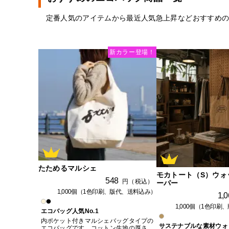
定番人気のアイテムから最近人気急上昇などおすすめ
新カラー登場！
たためるマルシェ
モカトート（S）ウォ
548
円（税込）
ーパー
1,000個（1色印刷、版代、送料込み）
1,0
1,000個（1色印
エコバッグ人気No.1
内ポケット付きマルシェバッグタイプの
サステナブルな素材ウォ
エコバッグです。コットン生地の厚さ、