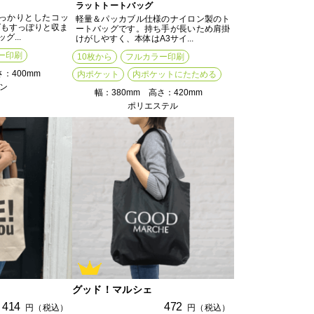
ラットトートバッグ
しっかりとしたコッ
軽量＆パッカブル仕様のナイロン製のト
ズもすっぽりと収ま
ートバッグです。持ち手が長いため肩掛
...
けがしやすく、本体はA3サイ...
ー印刷
10枚から
フルカラー印刷
さ：400mm
内ポケット
内ポケットにたためる
ン
幅：380mm 高さ：420mm
ポリエステル
グッド！マルシェ
414
472
円（税込）
円（税込）