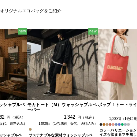
のオリジナルエコバッグをご紹介
new
new
ッシャブルペ
モカトート（M）ウォッシャブルペ
ポップ！トートラ
ーパー
62
1,342
円（税込）
円（税込）
1,000個（1色
刷、版代、送料込み）
1,000個（1色印刷、版代、送料込み）
カラーバリエーション
イズも収まるマチ無し
ッシャブルペ
サステナブルな素材ウォッシャブルペ