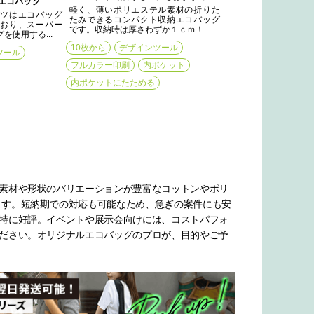
エコバッグ
軽く、薄いポリエステル素材の折りた
ツはエコバッグ
たみできるコンパクト収納エコバッグ
おり、スーパー
です。収納時は厚さわずか１ｃｍ！...
を使用する...
10枚から
デザインツール
ツール
フルカラー印刷
内ポケット
内ポケットにたためる
、素材や形状のバリエーションが豊富なコットンやポリ
ます。短納期での対応も可能なため、急ぎの案件にも安
も特に好評。イベントや展示会向けには、コストパフォ
ください。オリジナルエコバッグのプロが、目的やご予