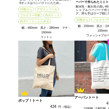
ーパーで作られたミニト
6オンスはコンパクトにたため...
耐水性・耐久性の高い特
10枚から
デザインツール
シャブルペーパーで作
グ。持ち手はロープ紐になっ
フルカラー印刷
内ポケット
10枚から
フルカラー
内ポケットにたためる
幅：200mm 高さ：2
幅：480mm 高さ：380mm マチ：
100mm
160mm
ウォッシャブル
コットン
アーバントート
ポップ！トート
4
424
円（税込）
1,000個（1色印