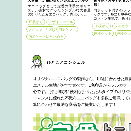
大容量！定番の折りたたみエコバッグ
折りたたみができるス
形！
エコバッグとして定番の薄手のポリエ
ステル素材で作ったシンプルな大容量
内ポケット付きのフラ
の折りたたみエコバッグ。内ポケッ...
ッグです。8ozと厚手
コットン生地で、折りたた
10枚から
デザインツール
10枚から
フルカラ
フルカラー印刷
内ポケット
内ポケット
内ポケ
内ポケットにたためる
ひとことコンシェル
オリジナルエコバッグの製作なら、用途に合わせた豊
エステル生地がおすすめです。1色印刷からフルカラ
心です。 持ち運びに便利な折りたたみタイプのオリ
ーマンスに優れた不織布エコバッグも多数ご用意して
算に合わせて最適な商品をご提案いたします！