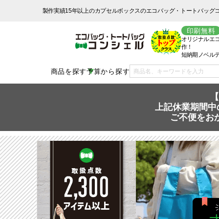
製作実績15年以上のカプセルボックスのエコバッグ・トートバッグ
印刷無料
オリジナルエ
作！
短納期ノベル
商品を探す
予算から探す
【
上記休業期間中の
ご不便をお