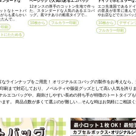
タンダードな
ベーシックで人気のあるエコバッグ
ドイツでポピュラーな
12オンスの厚手のコットン生地で作っ
エコ先進国であるドイ
ットなトートバ
た、スタンダードな人気のあるエコバ
の普及が非常に進んで
ながらも柔らかい
ッグ。底マチありの船底タイプで...
やお店などでエコバッグ
んで...
10枚から
フルカラー印刷
10枚から
デザイン
ー印刷
フルカラー印刷
ットにたためる
富なラインナップをご用意！ オリジナルエコバッグの製作をお考えなら
ー印刷まで対応しており、ノベルティや販促グッズとして高い人気を誇り
ジナルエコバッグや、肩掛けしやすい長めの持ち手が特徴のトートタイプ
います。 商品点数が多くて選ぶのが難しい…そんな時はお気軽にご相談