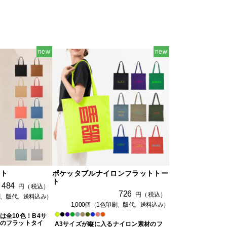
new
new
イト
ポケッタブルナイロンフラットトー
ト
484
円（税込）
726
円（税込）
印刷、版代、送料込み）
1,000個（1色印刷、版代、送料込み）
は全10色！B4サ
のフラットタイ
A3サイズが縦に入るナイロン素材のフ