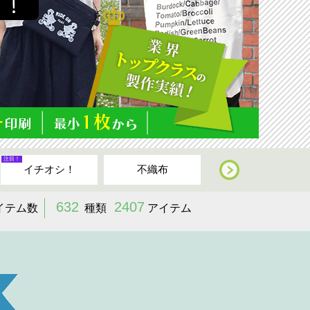
注目！
注目！
イチオシ！
不織布
サコッシュ
632
2407
イテム数
種類
アイテム