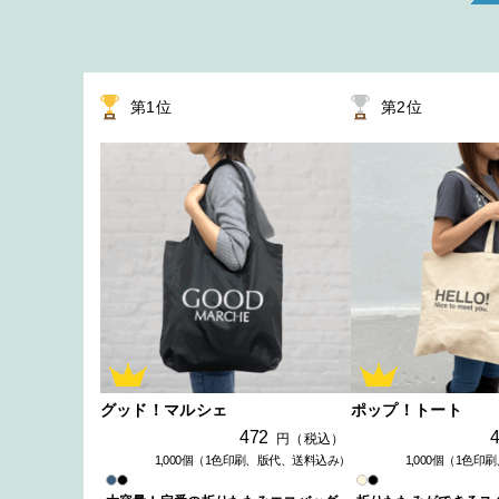
第
1
位
第
2
位
グッド！マルシェ
ポップ！トート
472
円（税込）
1,000個（1色印刷、版代、送料込み）
1,000個（1色