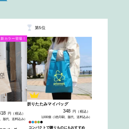
第
5
位
新カラー登場！
折りたたみマイバッグ
348
円（税込）
418
円（税込）
1,000個（1色印刷、版代、送料込み）
印刷、版代、送料込み）
コンパクトで贈りものにもおすすめ