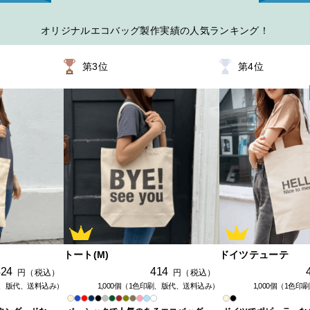
オリジナルエコバッグ製作実績の人気ランキング！
第
3
位
第
4
位
トート(M)
ドイツテューテ
424
414
円（税込）
円（税込）
印刷、版代、送料込み）
1,000個（1色印刷、版代、送料込み）
1,000個（1色