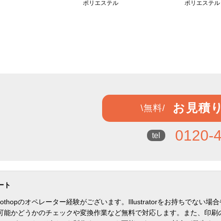
ポリエステル
ポリエステル
お見積
\無料/
0120-
tel
ート
or、Phothopのオペレーター経験がございます。Illustratorをお持
可能かどうかのチェックや変換作業など無料で対応します。また、印刷