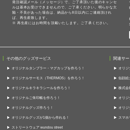
発注確認メール（メッセージ）で、ご了承頂いた後のキャンセ
ルは基本お受けできませんので、ご了承ください。明らかな欠
陥・不良があった場合は、納品から8日以内にご連絡頂けれ
ば、再生産致します。
※ 再生産にはお時間を頂戴いたします。ご了承ください。
その他のグッズサービス
関連サー
オリジナルタンブラー・マグカップを作ろう！
オリジ
オリジナルサーモス（THERMOS）を作ろう！
似顔絵
オリジナルキラキラシールを作ろう！
株式会社
オリジナルご朱印帳を作ろう！
オリジ
オリジナルグッズ作ろう！
オリジ
オリジナルグッズが1個から作れる！
スマホ
ストリートウェア wundou street