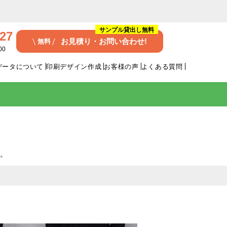
サンプル貸出し無料
727
お見積り・お問い合わせ!
無料
00
データについて
印刷デザイン作成
お客様の声
よくある質問
。