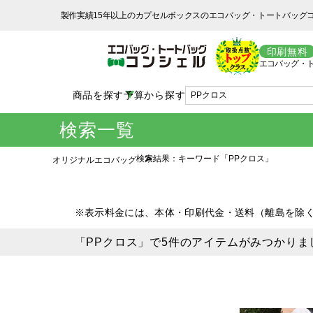
製作実績15年以上のカプセルボックスのエコバッグ・トートバッグ
印刷無料
エコバッグ・
商品を探す
予算から探す
検索一覧
検索結果：キーワード「PPクロス」
オリジナルエコバッグ
※表示料金には、本体・印刷代金・送料（離島を除
「PPクロス」で5件のアイテムがみつかりま