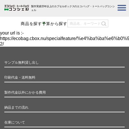
製作実績15年以上のカプセルボックスのエコバッグ・トートバッグコンシ
ェル
商品を探す
予算から探す
your url is :-
https://ecobag.cbox.nu/specialfeature/%e4%ba%b
2/
サンプル無料貸し出し
印刷代金・送料無料
製作代金以外にかかる費用
納品までの流れ
在庫について